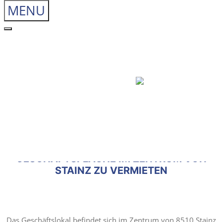
MENU
Home
Almak
Immobilien-Verwalter
Wohnungseigentumsobjekte
Anlegerwohnungen
Mietzinshäuser
Gewerbeobjekte
Immobilien-Makler
Sachver-Ständiger
Service
Kontakt
GESCHÄFTSFLÄCHE IM ZENTRUM VON
STAINZ ZU VERMIETEN
Das Geschäftslokal befindet sich im Zentrum von 8510 Stainz