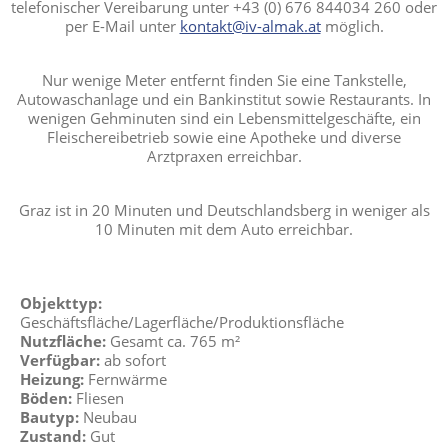
telefonischer Vereibarung unter +43 (0) 676 844034 260 oder
per E-Mail unter
kontakt@iv-almak.at
möglich.
Nur wenige Meter entfernt finden Sie eine Tankstelle,
Autowaschanlage und ein Bankinstitut sowie Restaurants. In
wenigen Gehminuten sind ein Lebensmittelgeschäfte, ein
Fleischereibetrieb sowie eine Apotheke und diverse
Arztpraxen erreichbar.
Graz ist in 20 Minuten und Deutschlandsberg in weniger als
10 Minuten mit dem Auto erreichbar.
Objekttyp:
Geschäftsfläche/Lagerfläche/Produktionsfläche
Nutzfläche:
Gesamt ca. 765 m²
Verfügbar:
ab sofort
Heizung:
Fernwärme
Böden:
Fliesen
Bautyp:
Neubau
Zustand:
Gut