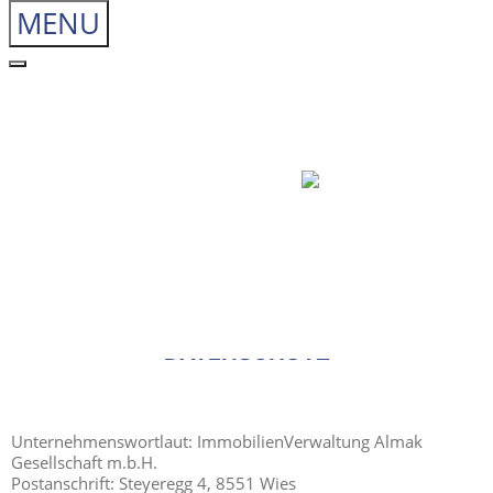
MENU
Home
Almak
Immobilien-Verwalter
Wohnungseigentumsobjekte
Anlegerwohnungen
Mietzinshäuser
Gewerbeobjekte
Immobilien-Makler
Sachver-Ständiger
Service
Kontakt
DATENSCHUTZ
Unternehmenswortlaut: ImmobilienVerwaltung Almak
Gesellschaft m.b.H.
Postanschrift: Steyeregg 4, 8551 Wies